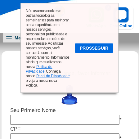
Nós usamos cookies e
outras tecnologias
semelhantes para melhorar
a sua experiência em
WhatsApp
Chat Online
nossos serviços,
personalizar publicidade e
Menu
recomendar conteúdo de
seu interesse. Ao utilizar
PROSSEGUIR
nossos serviços, você
concorda com tal
monitoramento. Informamos
ainda que atualizamos
nossa
Política de
Privacidade
. Conheça
Para sua segurança, favor informar:
nosso
Portal da Privacidade
e veja a nossa nova
Política.
Seu Primeiro Nome
*
CPF
*